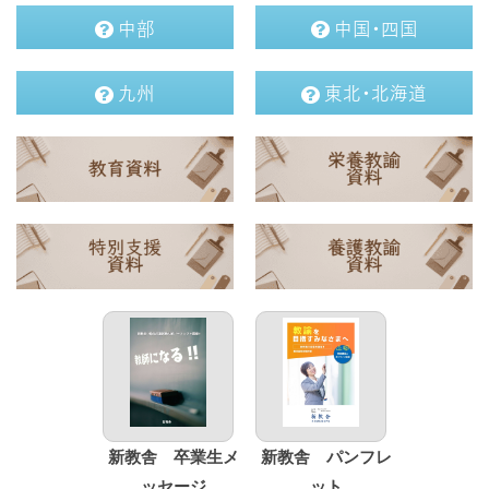
中部
中国・四国
九州
東北・北海道
新教舎 卒業生メ
新教舎 パンフレ
ッセージ
ット